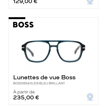
129,00 €
t
r
e
c
h
a
r
g
e
l
a
p
a
g
e
Lunettes de vue Boss
BOSS1854/G ZI9 BLEU BRILLANT
À partir de
235,00 €