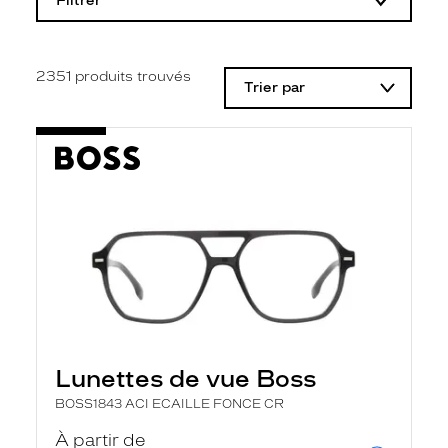
Filtrer
o
d
i
f
i
2351
produits trouvés
Trier par
c
a
t
i
o
n
d
'
u
n
f
i
l
t
r
e
l
Lunettes de vue Boss
a
n
BOSS1843 ACI ECAILLE FONCE CR
c
e
À partir de
a