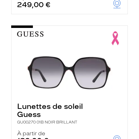
249,00 €
u
t
o
m
a
t
i
q
u
e
m
e
n
t
l
a
r
e
c
Lunettes de soleil
h
e
Guess
r
c
GU00270 01B NOIR BRILLANT
h
e
À partir de
e