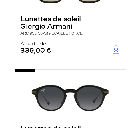
e
l
a
n
Lunettes de soleil
c
Giorgio Armani
e
a
AR8193U 587519 ECAILLE FONCE
u
t
À partir de
o
339,00 €
m
a
t
i
q
u
e
m
e
n
t
l
a
r
e
c
h