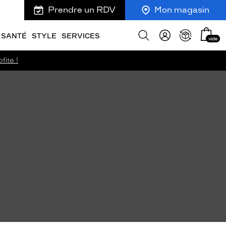
Prendre un RDV
Mon magasin
Mon
Afficher
SANTÉ
STYLE
SERVICES
vide
panie
la
recherche
fite !