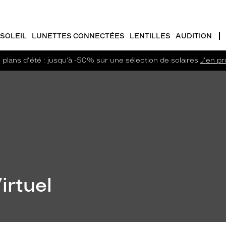
SOLEIL
LUNETTES CONNECTÉES
LENTILLES
AUDITION
plans d'été : jusqu’à -50% sur une sélection de solaires
J'en pro
irtuel