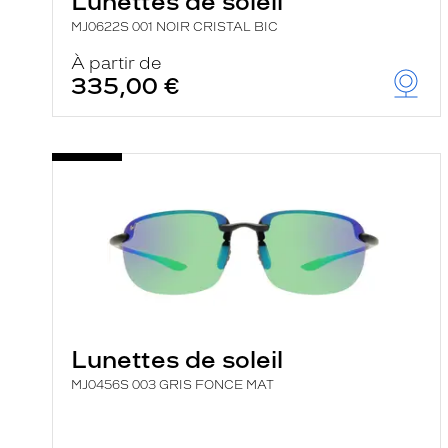
Lunettes de soleil
e
MJ0622S 001 NOIR CRISTAL BIC
r
c
À partir de
h
335,00 €
e
e
t
r
e
c
h
a
r
g
e
l
a
p
a
g
e
Lunettes de soleil
MJ0456S 003 GRIS FONCE MAT