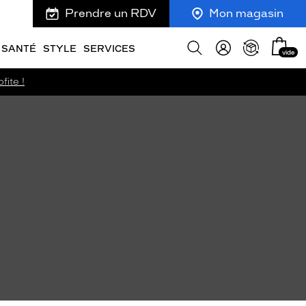
Prendre un RDV
Mon magasin
Mon
Afficher
SANTÉ
STYLE
SERVICES
vide
panie
la
recherche
fite !