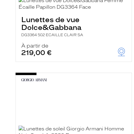
e
l
a
n
Lunettes de vue
c
Dolce&Gabbana
e
a
DG3364 502 ECAILLE CLAIR SA
u
t
À partir de
o
219,00 €
m
a
t
i
q
u
e
m
e
n
t
l
a
r
e
c
h