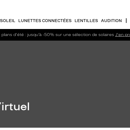
SOLEIL
LUNETTES CONNECTÉES
LENTILLES
AUDITION
plans d'été : jusqu’à -50% sur une sélection de solaires
J'en pro
irtuel