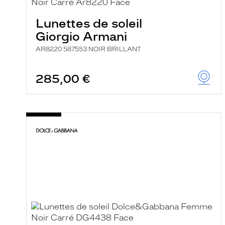
e
r
Lunettes de soleil
c
h
Giorgio Armani
e
e
AR8220 587553 NOIR BRILLANT
t
r
e
285,00 €
c
h
a
r
g
e
l
a
p
a
g
e