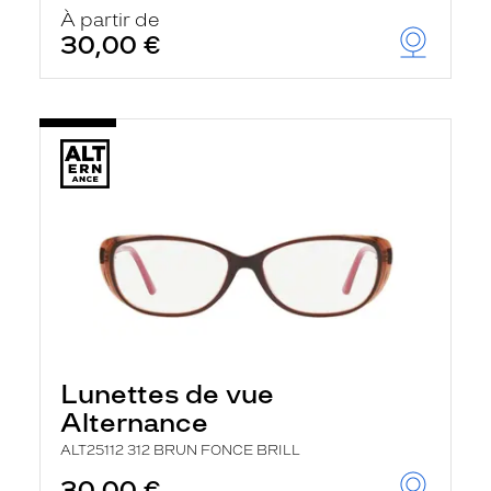
u
À partir de
t
30,00 €
o
m
a
t
i
q
u
e
m
e
n
t
l
a
r
e
c
h
Lunettes de vue
e
r
Alternance
c
h
ALT25112 312 BRUN FONCE BRILL
e
e
30,00 €