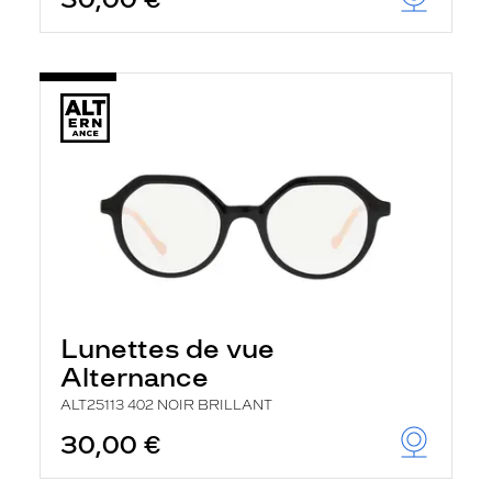
t
r
e
c
h
a
r
g
e
l
a
p
a
g
e
Lunettes de vue
Alternance
ALT25113 402 NOIR BRILLANT
30,00 €