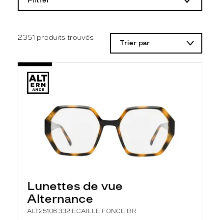
Filtrer
o
d
i
f
i
2351
produits trouvés
Trier par
c
a
t
i
o
n
d
'
u
n
f
i
l
t
r
e
l
Lunettes de vue
a
n
Alternance
c
e
ALT25106 332 ECAILLE FONCE BR
a