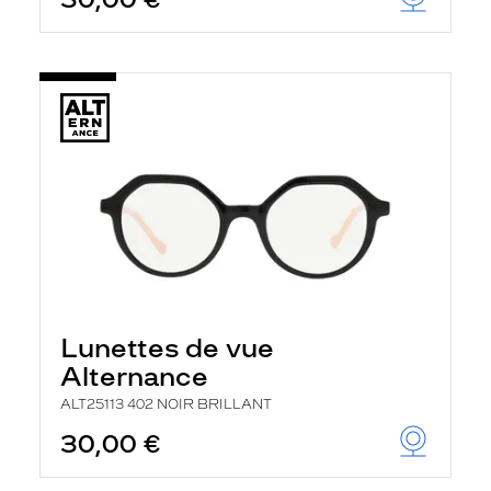
t
r
e
c
h
a
r
g
e
l
a
p
a
g
e
Lunettes de vue
Alternance
ALT25113 402 NOIR BRILLANT
30,00 €