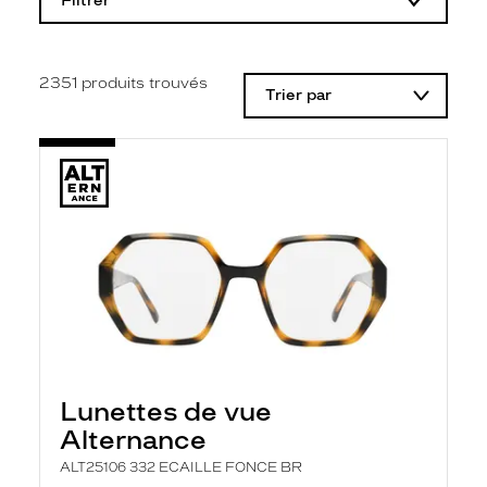
Filtrer
o
d
i
f
i
2351
produits trouvés
Trier par
c
a
t
i
o
n
d
'
u
n
f
i
l
t
r
e
l
Lunettes de vue
a
n
Alternance
c
e
ALT25106 332 ECAILLE FONCE BR
a