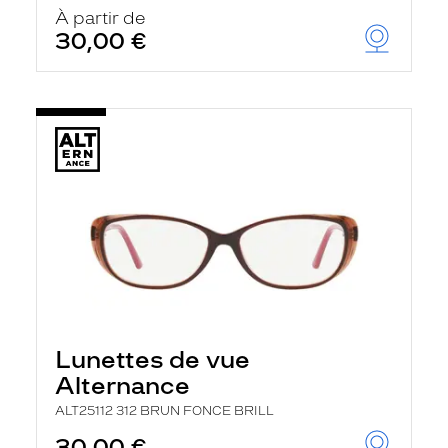
u
À partir de
t
30,00 €
o
m
a
t
i
q
u
e
m
e
n
t
l
a
r
e
c
h
Lunettes de vue
e
r
Alternance
c
h
ALT25112 312 BRUN FONCE BRILL
e
e
30,00 €