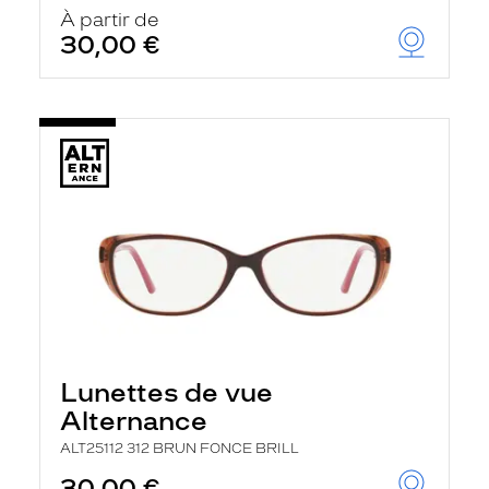
u
À partir de
t
30,00 €
o
m
a
t
i
q
u
e
m
e
n
t
l
a
r
e
c
h
Lunettes de vue
e
r
Alternance
c
h
ALT25112 312 BRUN FONCE BRILL
e
e
30,00 €