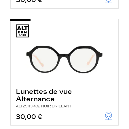
t
r
e
c
h
a
r
g
e
l
a
p
a
g
e
Lunettes de vue
Alternance
ALT25113 402 NOIR BRILLANT
30,00 €