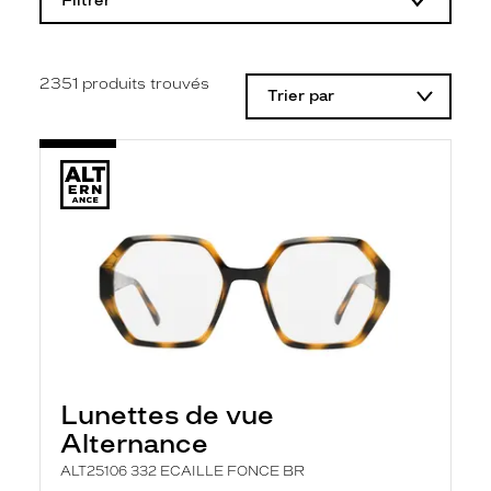
Filtrer
o
d
i
f
i
2351
produits trouvés
Trier par
c
a
t
i
o
n
d
'
u
n
f
i
l
t
r
e
l
Lunettes de vue
a
n
Alternance
c
e
ALT25106 332 ECAILLE FONCE BR
a