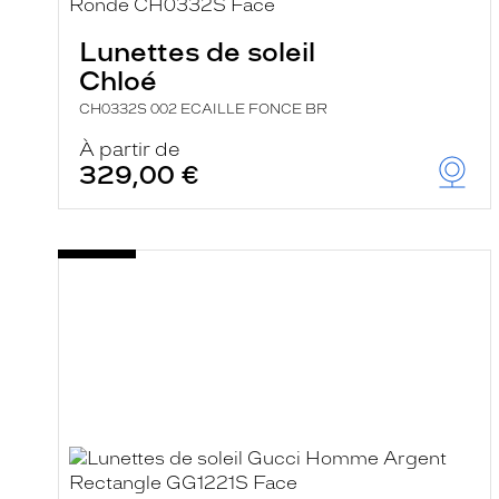
e
r
Lunettes de soleil
c
h
Chloé
e
e
CH0332S 002 ECAILLE FONCE BR
t
r
À partir de
e
329,00 €
c
h
a
r
g
e
l
a
p
a
g
e