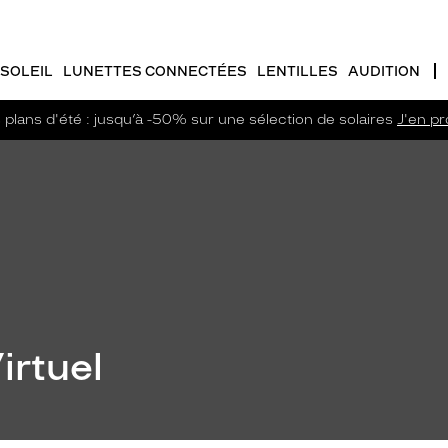
SOLEIL
LUNETTES CONNECTÉES
LENTILLES
AUDITION
plans d'été : jusqu’à -50% sur une sélection de solaires
J'en pro
irtuel