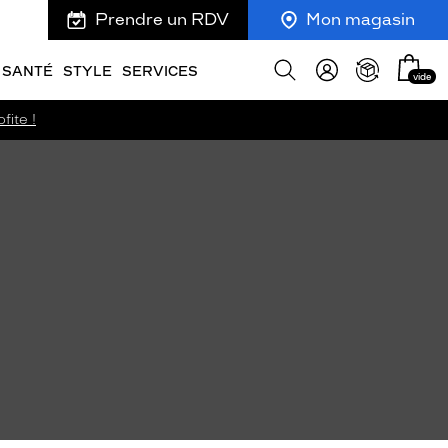
Prendre un RDV
Mon magasin
Mon
Afficher
SANTÉ
STYLE
SERVICES
vide
panie
la
recherche
fite !