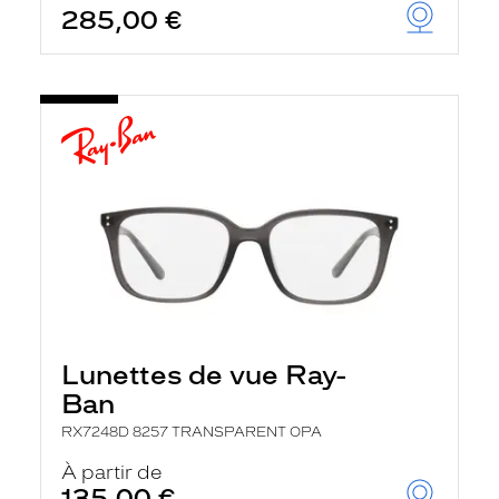
285,00 €
u
t
o
m
a
t
i
q
u
e
m
e
n
t
l
a
r
e
c
Lunettes de vue Ray-
h
e
Ban
r
c
RX7248D 8257 TRANSPARENT OPA
h
À partir de
e
e
135,00 €