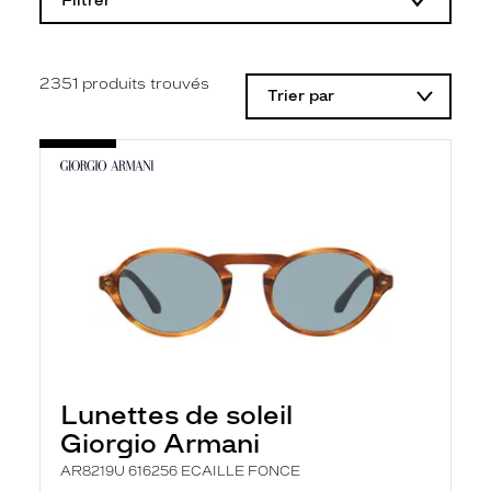
Filtrer
o
d
i
f
i
2351
produits trouvés
Trier par
c
a
t
i
o
n
d
'
u
n
f
i
l
t
r
e
l
Lunettes de soleil
a
n
Giorgio Armani
c
e
AR8219U 616256 ECAILLE FONCE
a