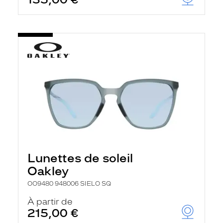
t
r
e
c
h
a
r
g
e
l
a
p
a
g
e
Lunettes de soleil
Oakley
OO9480 948006 SIELO SQ
À partir de
215,00 €