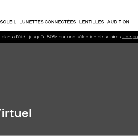
SOLEIL
LUNETTES CONNECTÉES
LENTILLES
AUDITION
plans d'été : jusqu’à -50% sur une sélection de solaires
J'en pro
irtuel