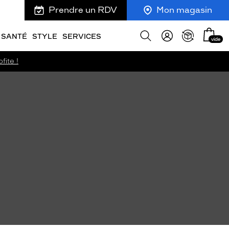
Prendre un RDV
Mon magasin
Mon
Afficher
SANTÉ
STYLE
SERVICES
vide
panie
la
recherche
fite !