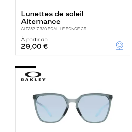
e
r
Lunettes de soleil
c
h
Alternance
e
e
ALT25217 330 ECAILLE FONCE CR
t
r
À partir de
e
29,00 €
c
h
a
r
g
e
l
a
p
a
g
e