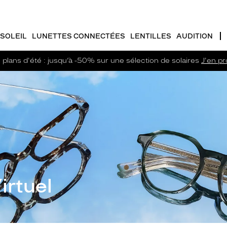
SOLEIL
LUNETTES CONNECTÉES
LENTILLES
AUDITION
plans d'été : jusqu’à -50% sur une sélection de solaires
J'en pro
irtuel