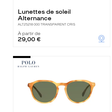
e
r
Lunettes de soleil
c
h
Alternance
e
e
ALT25218 000 TRANSPARENT CRIS
t
r
À partir de
e
29,00 €
c
h
a
r
g
e
l
a
p
a
g
e