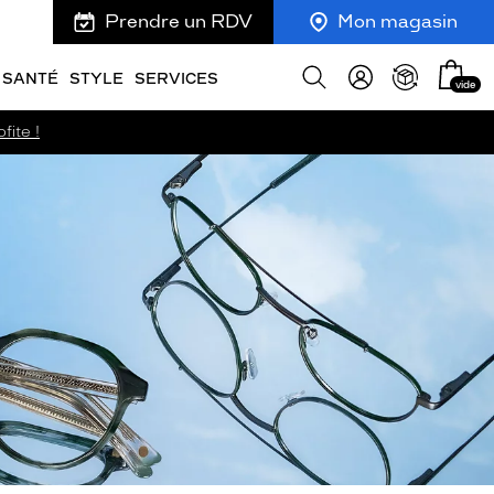
Prendre un RDV
Mon magasin
Mon
Afficher
SANTÉ
STYLE
SERVICES
vide
panie
la
recherche
fite !