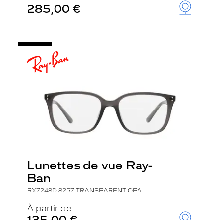
285,00 €
u
t
o
m
a
t
i
q
u
e
m
e
n
t
l
a
r
e
c
Lunettes de vue Ray-
h
e
Ban
r
c
RX7248D 8257 TRANSPARENT OPA
h
À partir de
e
e
135,00 €