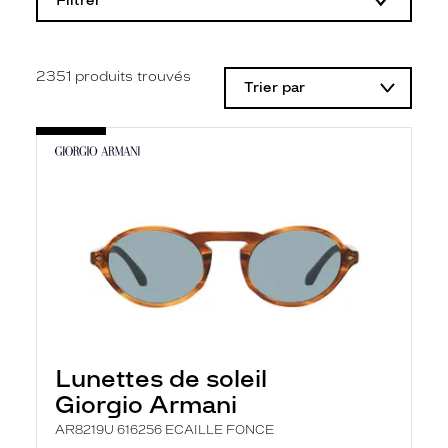
Filtrer
o
d
i
f
i
2351
produits trouvés
Trier par
c
a
t
i
o
n
d
'
u
n
f
i
l
t
r
e
l
Lunettes de soleil
a
n
Giorgio Armani
c
e
AR8219U 616256 ECAILLE FONCE
a