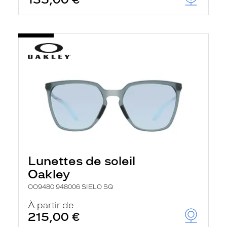
t
r
e
c
h
a
r
g
e
l
a
p
a
g
e
Lunettes de soleil
Oakley
OO9480 948006 SIELO SQ
À partir de
215,00 €