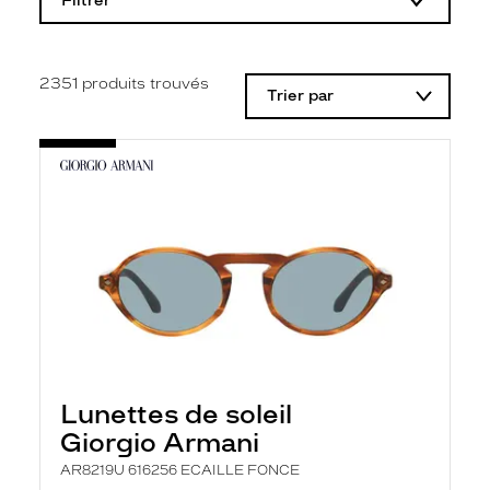
Filtrer
o
d
i
f
i
2351
produits trouvés
Trier par
c
a
t
i
o
n
d
'
u
n
f
i
l
t
r
e
l
Lunettes de soleil
a
n
Giorgio Armani
c
e
AR8219U 616256 ECAILLE FONCE
a