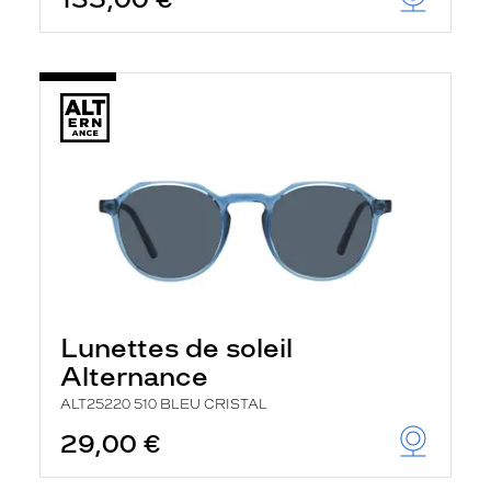
t
r
e
c
h
a
r
g
e
l
a
p
a
g
e
Lunettes de soleil
Alternance
ALT25220 510 BLEU CRISTAL
29,00 €