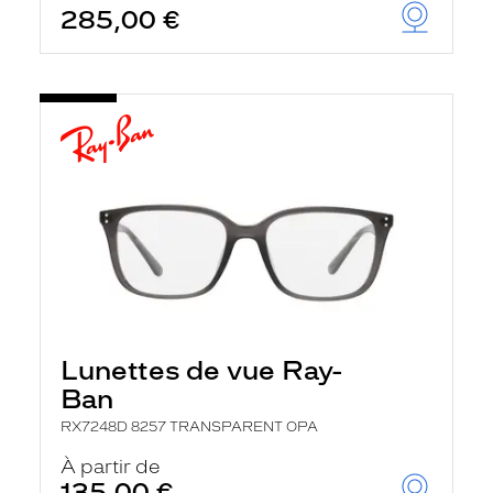
285,00 €
u
t
o
m
a
t
i
q
u
e
m
e
n
t
l
a
r
e
c
Lunettes de vue Ray-
h
e
Ban
r
c
RX7248D 8257 TRANSPARENT OPA
h
À partir de
e
e
135,00 €