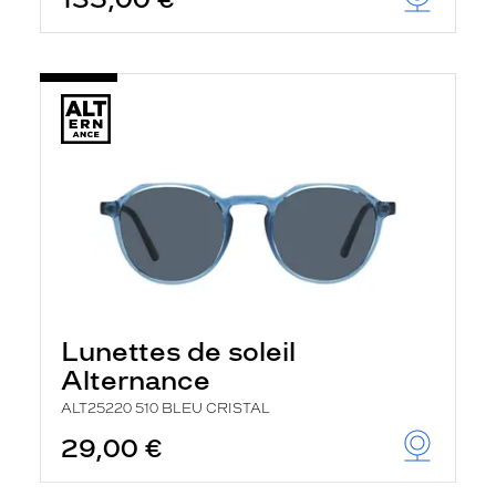
t
r
e
c
h
a
r
g
e
l
a
p
a
g
e
Lunettes de soleil
Alternance
ALT25220 510 BLEU CRISTAL
29,00 €