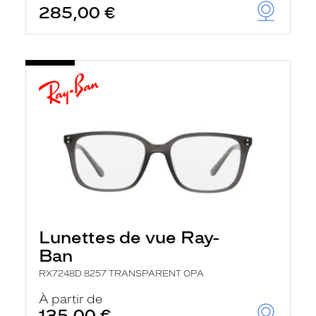
285,00 €
u
t
o
m
a
t
i
q
u
e
m
e
n
t
l
a
r
e
c
Lunettes de vue Ray-
h
e
Ban
r
c
RX7248D 8257 TRANSPARENT OPA
h
À partir de
e
e
135,00 €