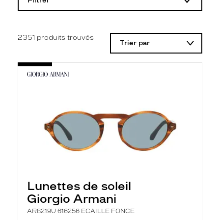
Filtrer
o
d
i
f
i
2351
produits trouvés
Trier par
c
a
t
i
o
n
d
'
u
n
f
i
l
t
r
e
l
Lunettes de soleil
a
n
Giorgio Armani
c
e
AR8219U 616256 ECAILLE FONCE
a