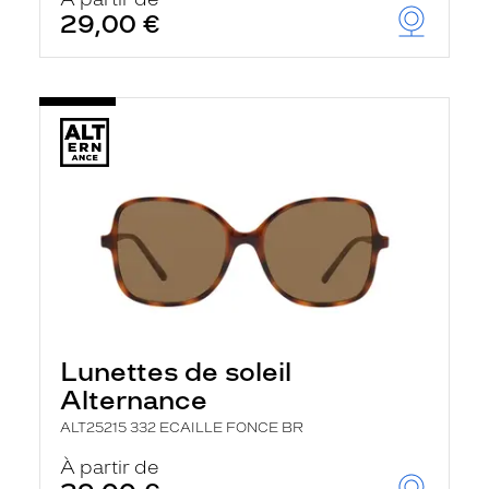
t
29,00 €
r
e
c
h
a
r
g
e
l
a
p
a
g
e
Lunettes de soleil
Alternance
ALT25215 332 ECAILLE FONCE BR
À partir de