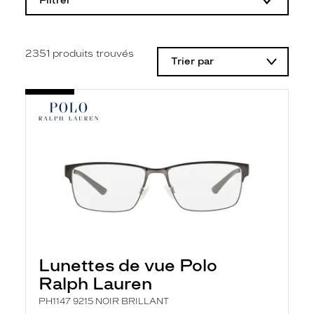
Filtrer
o
d
i
f
i
2351
produits trouvés
Trier par
c
a
t
i
o
n
d
'
u
n
f
i
l
t
r
e
l
Lunettes de vue Polo
a
n
Ralph Lauren
c
e
PH1147 9215 NOIR BRILLANT
a