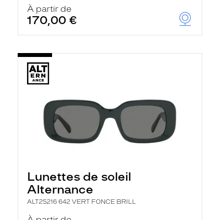
u
À partir de
t
170,00 €
o
m
a
t
i
q
u
e
m
e
n
t
l
a
r
e
c
h
Lunettes de soleil
e
r
Alternance
c
h
ALT25216 642 VERT FONCE BRILL
e
e
À partir de