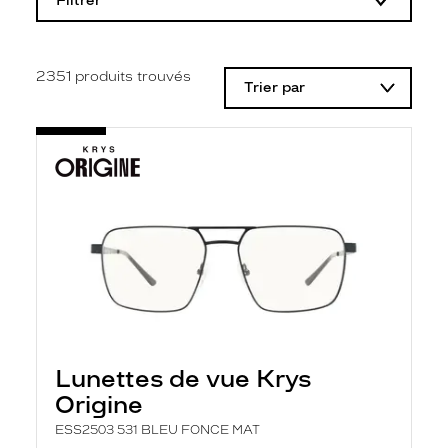
Filtrer
o
d
i
f
i
2351
produits trouvés
Trier par
c
a
t
i
o
n
d
'
u
n
f
i
l
t
r
e
l
Lunettes de vue Krys
a
n
Origine
c
e
ESS2503 531 BLEU FONCE MAT
a