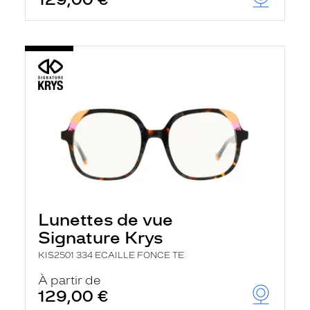
t
r
e
c
h
a
r
g
e
l
a
p
a
g
e
Lunettes de vue
Signature Krys
KIS2501 334 ECAILLE FONCE TE
À partir de
129,00 €