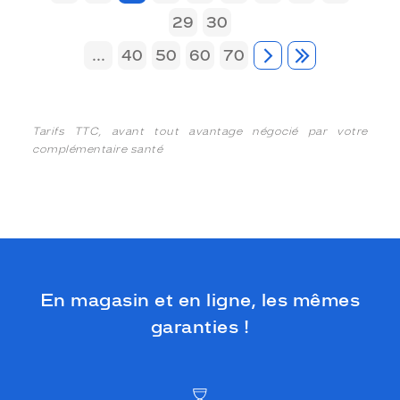
29
30
...
40
50
60
70
Tarifs TTC, avant tout avantage négocié par votre
complémentaire santé
En magasin et en ligne, les mêmes
garanties !