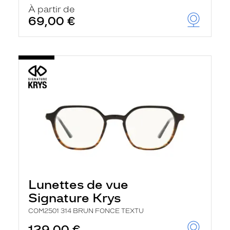
u
À partir de
t
69,00 €
o
m
a
t
i
q
u
e
m
e
n
t
l
a
r
e
c
h
Lunettes de vue
e
r
Signature Krys
c
h
COM2501 314 BRUN FONCE TEXTU
e
e
129,00 €