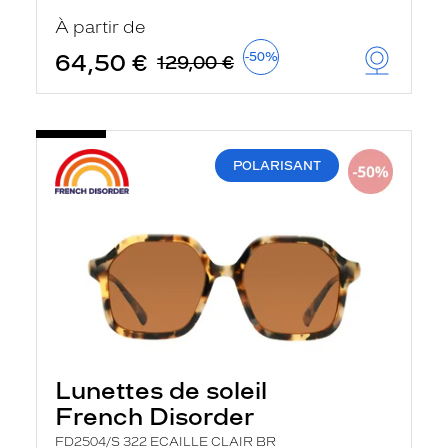
u
À partir de
t
o
64,50 €
-50%
129,00 €
m
a
t
i
q
u
POLARISANT
e
m
e
n
t
l
a
r
e
c
h
e
r
Lunettes de soleil
c
h
French Disorder
e
e
FD2504/S 322 ECAILLE CLAIR BR