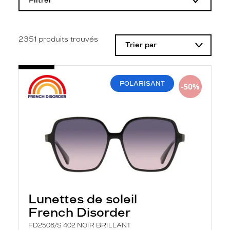
Filtrer
o
d
i
f
i
2351
produits trouvés
Trier par
c
a
t
i
o
POLARISANT
n
d
'
u
n
f
i
l
t
r
e
l
a
Lunettes de soleil
n
French Disorder
c
e
FD2506/S 402 NOIR BRILLANT
a