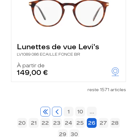
Lunettes de vue Levi's
LV1089 086 ECAILLE FONCE BR
À partir de
149,00 €
reste 1571 articles
1
10
...
20
21
22
23
24
25
26
27
28
29
30