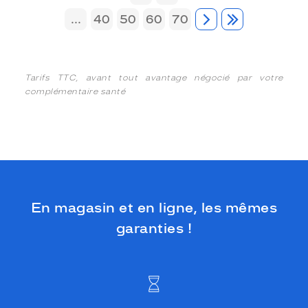
...
40
50
60
70
Tarifs TTC, avant tout avantage négocié par votre
complémentaire santé
En magasin et en ligne, les mêmes
garanties !