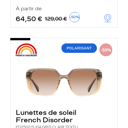
t
r
À partir de
e
c
64,50 €
-50%
129,00 €
h
a
r
g
e
l
POLARISANT
a
p
a
g
e
Lunettes de soleil
French Disorder
FD2502/S 104 GRIS CLAIR TEXTU