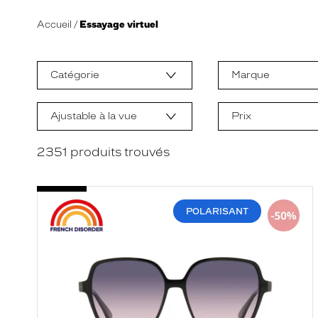
Accueil
Essayage virtuel
L
a
m
Catégorie
Marque
o
d
i
f
Ajustable à la vue
Prix
i
c
a
2351
produits trouvés
t
i
o
n
d
POLARISANT
'
u
n
f
i
l
t
r