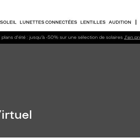
SOLEIL
LUNETTES CONNECTÉES
LENTILLES
AUDITION
plans d'été : jusqu’à -50% sur une sélection de solaires
J'en pro
irtuel