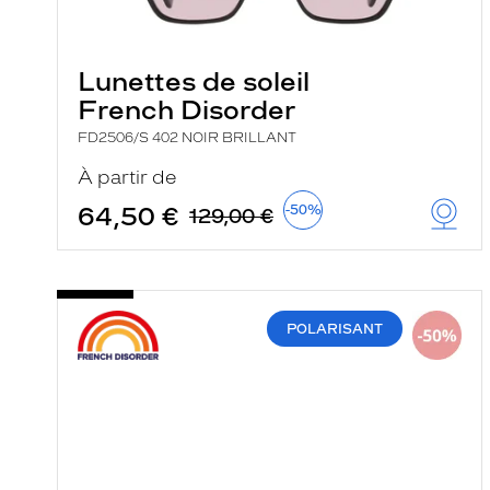
e
l
a
n
Lunettes de soleil
c
e
French Disorder
a
u
FD2506/S 402 NOIR BRILLANT
t
o
À partir de
m
a
64,50 €
-50%
129,00 €
t
i
q
u
e
m
POLARISANT
e
n
t
l
a
r
e
c
h