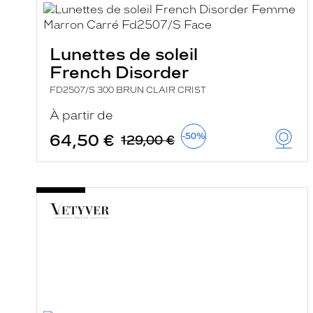
e
r
c
h
Lunettes de soleil
e
French Disorder
e
t
FD2507/S 300 BRUN CLAIR CRIST
r
e
À partir de
c
h
64,50 €
-50%
129,00 €
a
r
g
e
l
a
p
a
g
e