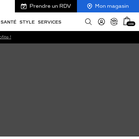
Prendre un RDV
Mon magasin
Mon
Afficher
SANTÉ
STYLE
SERVICES
vide
panie
la
recherche
fite !