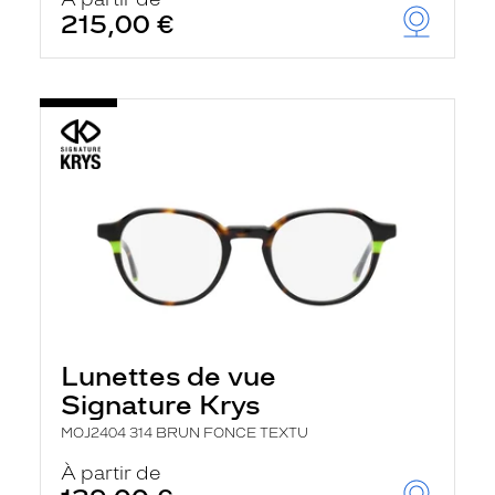
t
215,00 €
r
e
c
h
a
r
g
e
l
a
p
a
g
e
Lunettes de vue
Signature Krys
MOJ2404 314 BRUN FONCE TEXTU
À partir de