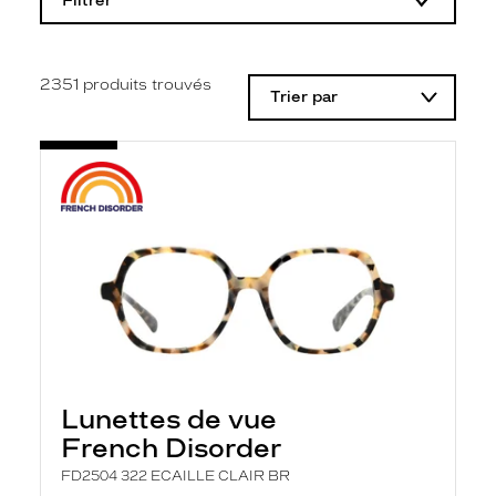
Filtrer
o
d
i
f
i
2351
produits trouvés
Trier par
c
a
t
i
o
n
d
'
u
n
f
i
l
t
r
e
l
Lunettes de vue
a
n
French Disorder
c
e
FD2504 322 ECAILLE CLAIR BR
a