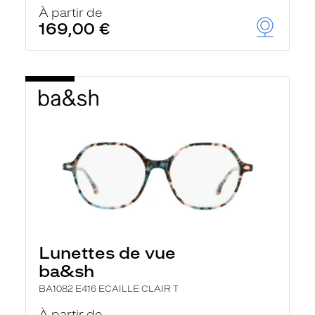
u
À partir de
t
169,00 €
o
m
a
t
i
q
u
e
m
e
n
t
l
a
r
e
c
h
Lunettes de vue
e
r
ba&sh
c
h
BA1082 E416 ECAILLE CLAIR T
e
e
À partir de