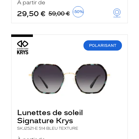
À partir de
t
r
29,50 €
-50%
59,00 €
e
c
h
a
r
g
e
POLARISANT
l
a
p
a
g
e
Lunettes de soleil
Signature Krys
SKJ2521-E 514 BLEU TEXTURE