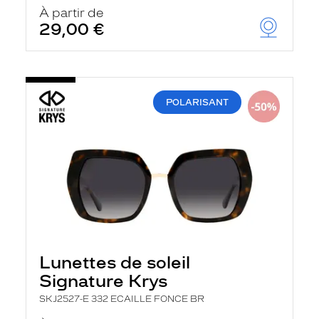
u
À partir de
t
29,00 €
o
m
a
t
i
q
POLARISANT
u
e
m
e
n
t
l
a
r
e
c
h
e
Lunettes de soleil
r
Signature Krys
c
h
SKJ2527-E 332 ECAILLE FONCE BR
e
e