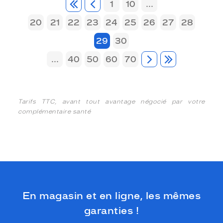
1
10
...
20
21
22
23
24
25
26
27
28
29
30
...
40
50
60
70
Tarifs TTC, avant tout avantage négocié par votre
complémentaire santé
En magasin et en ligne, les mêmes
garanties !