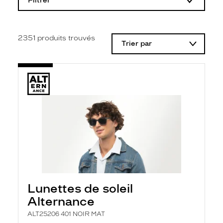
Filtrer
o
d
i
f
i
2351
produits trouvés
Trier par
c
a
t
i
o
n
d
'
u
n
f
i
l
t
r
e
l
Lunettes de soleil
a
n
Alternance
c
e
ALT25206 401 NOIR MAT
a