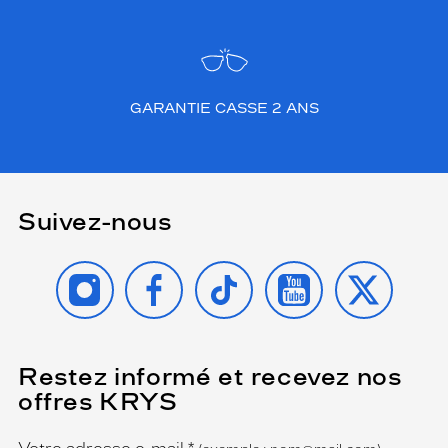
GARANTIE CASSE 2 ANS
Suivez-nous
INSTAGRAM
FACEBOOK
TIKTOK
YOUTUBE
X
Restez informé et recevez nos
(Ce
champ
offres KRYS
est
Name
obligatoire)