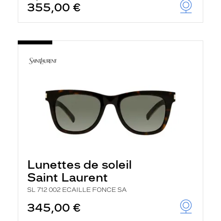
355,00 €
u
t
o
m
a
t
i
q
u
e
m
e
n
t
l
a
r
e
c
Lunettes de soleil
h
Saint Laurent
e
r
SL 712 002 ECAILLE FONCE SA
c
h
345,00 €
e
e