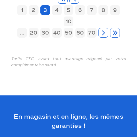
1
2
3
4
5
6
7
8
9
10
...
20
30
40
50
60
70
Tarifs TTC, avant tout avantage négocié par votre
complémentaire santé
En magasin et en ligne, les mêmes
garanties !