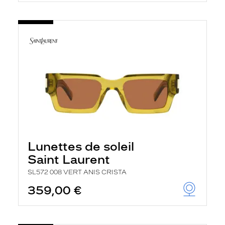
t
r
e
c
h
a
r
g
e
l
a
p
a
g
e
Lunettes de soleil
Saint Laurent
SL572 008 VERT ANIS CRISTA
359,00 €