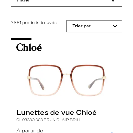
Filtrer
o
d
i
f
i
2351
produits trouvés
Trier par
c
a
t
i
o
n
d
'
u
n
f
i
l
t
r
e
l
Lunettes de vue Chloé
a
n
CH0338O 003 BRUN CLAIR BRILL
c
e
À partir de
a