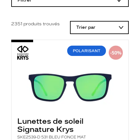
Filtrer
o
d
i
f
i
2351
produits trouvés
Trier par
c
a
t
i
o
POLARISANT
n
d
'
u
n
f
i
l
t
r
e
l
a
Lunettes de soleil
n
Signature Krys
c
e
SKE2539-D 531 BLEU FONCE MAT
a