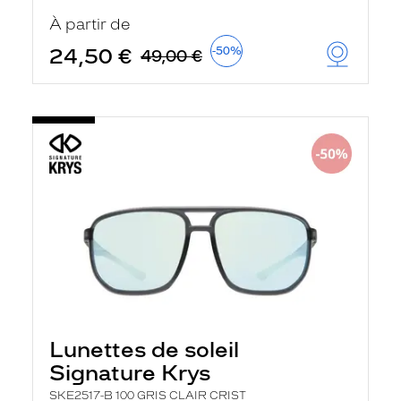
u
À partir de
t
o
24,50 €
-50%
49,00 €
m
a
t
i
q
u
e
m
e
n
t
l
a
r
e
c
h
e
r
Lunettes de soleil
c
h
Signature Krys
e
e
SKE2517-B 100 GRIS CLAIR CRIST