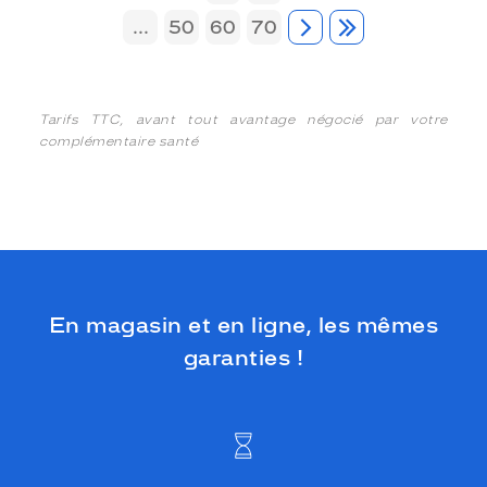
...
50
60
70
Tarifs TTC, avant tout avantage négocié par votre
complémentaire santé
En magasin et en ligne, les mêmes
garanties !