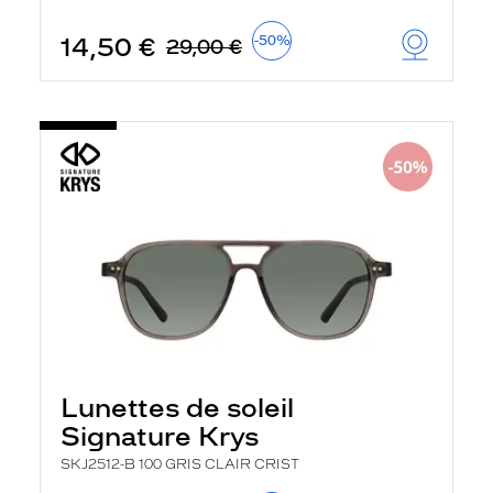
t
r
14,50 €
-50%
29,00 €
e
c
h
a
r
g
e
l
a
p
a
g
e
Lunettes de soleil
Signature Krys
SKJ2512-B 100 GRIS CLAIR CRIST