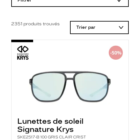
Filtrer
o
d
i
f
i
2351
produits trouvés
Trier par
c
a
t
i
o
n
d
'
u
n
f
i
l
t
r
e
l
a
Lunettes de soleil
n
Signature Krys
c
e
SKE2517-B 100 GRIS CLAIR CRIST
a