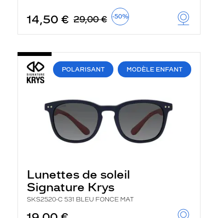
u
t
14,50 €
-50%
29,00 €
o
m
a
t
i
q
POLARISANT
MODÈLE ENFANT
u
e
m
e
n
t
l
a
r
e
c
h
Lunettes de soleil
e
r
Signature Krys
c
h
SKS2520-C 531 BLEU FONCE MAT
e
e
19,00 €