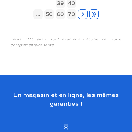
39
40
...
50
60
70
Tarifs TTC, avant tout avantage négocié par votre
complémentaire santé
En magasin et en ligne, les mêmes
garanties !