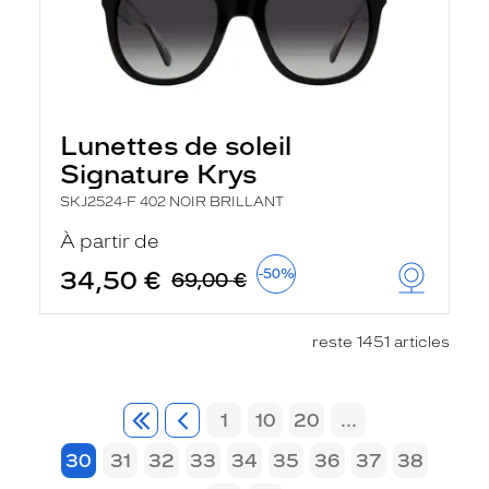
Lunettes de soleil
Signature Krys
SKJ2524-F 402 NOIR BRILLANT
À partir de
34,50 €
-50%
69,00 €
reste 1451 articles
1
10
20
...
30
31
32
33
34
35
36
37
38