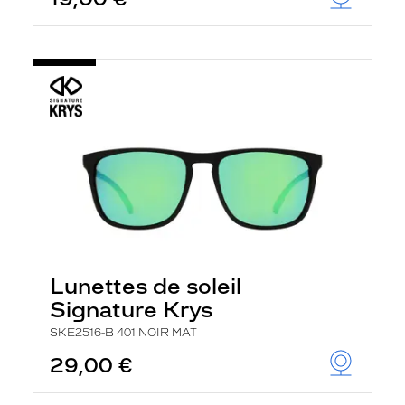
t
r
e
c
h
a
r
g
e
l
a
p
a
g
e
Lunettes de soleil
Signature Krys
SKE2516-B 401 NOIR MAT
29,00 €