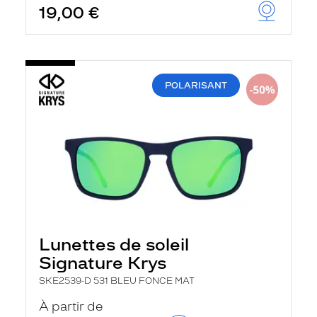
19,00 €
u
t
o
m
a
t
i
POLARISANT
q
u
e
m
e
n
t
l
a
r
e
c
h
Lunettes de soleil
e
Signature Krys
r
c
SKE2539-D 531 BLEU FONCE MAT
h
e
À partir de
e