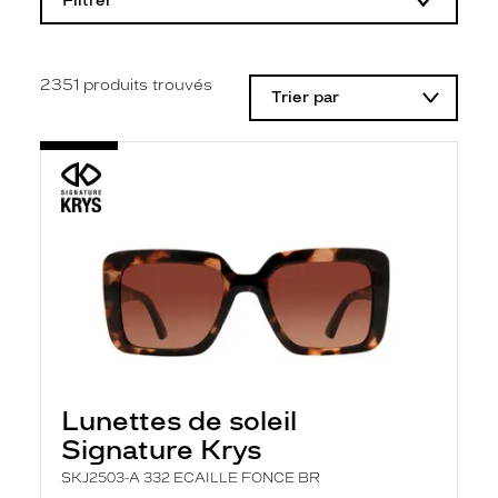
Filtrer
o
d
i
f
i
2351
produits trouvés
Trier par
c
a
t
i
o
n
d
'
u
n
f
i
l
t
r
e
l
Lunettes de soleil
a
n
Signature Krys
c
e
SKJ2503-A 332 ECAILLE FONCE BR
a