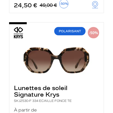
t
24,50 €
-50%
49,00 €
r
e
c
h
a
r
POLARISANT
g
e
l
a
p
a
g
e
Lunettes de soleil
Signature Krys
SKJ2530-F 334 ECAILLE FONCE TE
À partir de