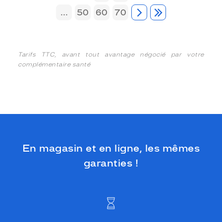
...
50
60
70
Tarifs TTC, avant tout avantage négocié par votre
complémentaire santé
En magasin et en ligne, les mêmes
garanties !