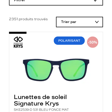
Filtrer
o
d
i
f
i
2351
produits trouvés
Trier par
c
a
t
i
o
POLARISANT
n
d
'
u
n
f
i
l
t
r
e
l
a
Lunettes de soleil
n
Signature Krys
c
e
SKE2539-D 531 BLEU FONCE MAT
a