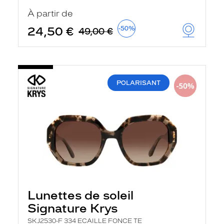
u
À partir de
t
o
24,50 €
-50%
49,00 €
m
a
t
i
q
u
POLARISANT
e
m
e
n
t
l
a
r
e
c
h
e
r
Lunettes de soleil
c
h
Signature Krys
e
e
SKJ2530-F 334 ECAILLE FONCE TE