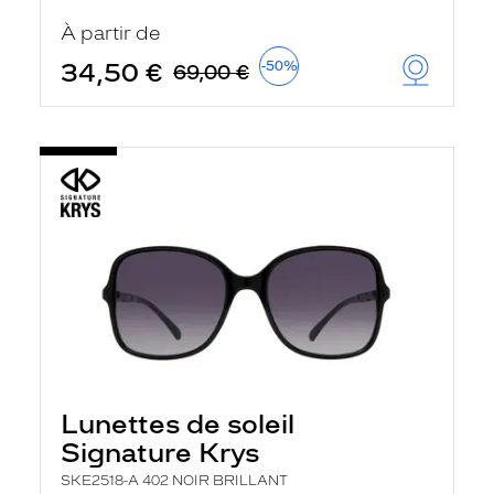
t
r
À partir de
e
c
34,50 €
-50%
69,00 €
h
a
r
g
e
l
a
p
a
g
e
Lunettes de soleil
Signature Krys
SKE2518-A 402 NOIR BRILLANT