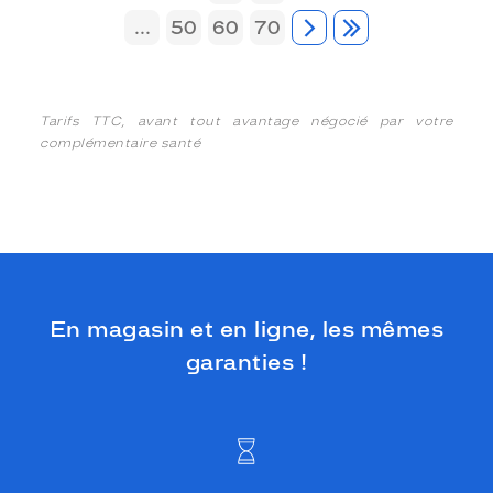
...
50
60
70
Tarifs TTC, avant tout avantage négocié par votre
complémentaire santé
En magasin et en ligne, les mêmes
garanties !