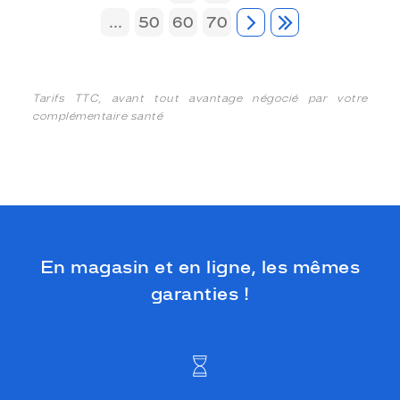
...
50
60
70
Tarifs TTC, avant tout avantage négocié par votre
complémentaire santé
En magasin et en ligne, les mêmes
garanties !