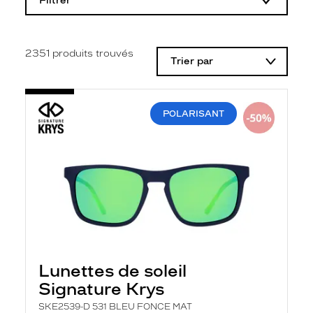
Filtrer
o
d
i
f
i
2351
produits trouvés
Trier par
c
a
t
i
o
POLARISANT
n
d
'
u
n
f
i
l
t
r
e
l
a
Lunettes de soleil
n
Signature Krys
c
e
SKE2539-D 531 BLEU FONCE MAT
a