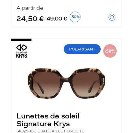
u
À partir de
t
o
24,50 €
-50%
49,00 €
m
a
t
i
q
u
POLARISANT
e
m
e
n
t
l
a
r
e
c
h
e
r
Lunettes de soleil
c
h
Signature Krys
e
e
SKJ2530-F 334 ECAILLE FONCE TE