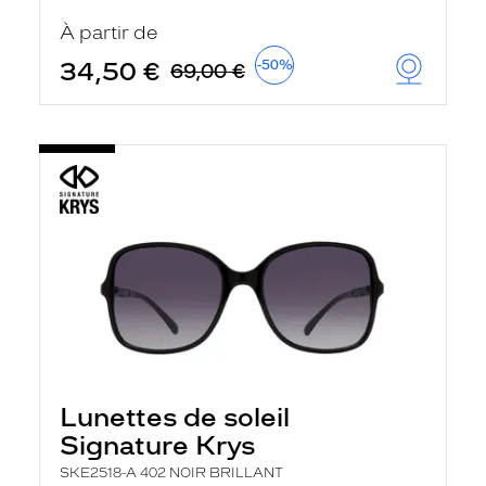
t
r
À partir de
e
c
34,50 €
-50%
69,00 €
h
a
r
g
e
l
a
p
a
g
e
Lunettes de soleil
Signature Krys
SKE2518-A 402 NOIR BRILLANT