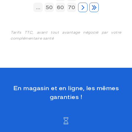
...
50
60
70
Tarifs TTC, avant tout avantage négocié par votre
complémentaire santé
En magasin et en ligne, les mêmes
garanties !