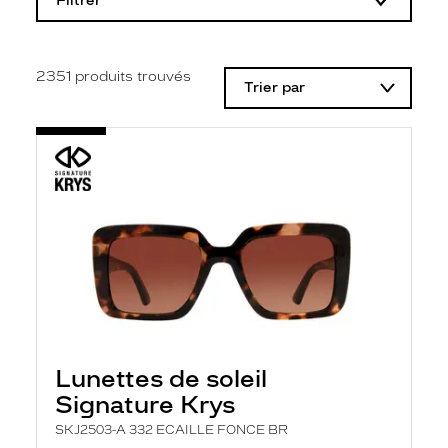
Filtrer
o
d
i
f
i
2351
produits trouvés
Trier par
c
a
t
i
o
n
d
'
u
n
f
i
l
t
r
e
l
Lunettes de soleil
a
n
Signature Krys
c
e
SKJ2503-A 332 ECAILLE FONCE BR
a