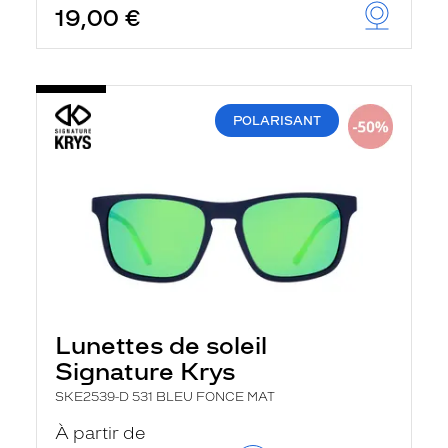
19,00 €
u
t
o
m
a
t
i
POLARISANT
q
u
e
m
e
n
t
l
a
r
e
c
h
Lunettes de soleil
e
Signature Krys
r
c
SKE2539-D 531 BLEU FONCE MAT
h
e
À partir de
e