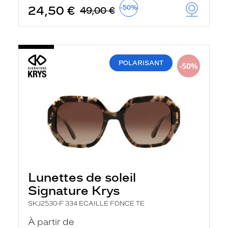
t
24,50 €
-50%
49,00 €
r
e
c
h
a
r
POLARISANT
g
e
l
a
p
a
g
e
Lunettes de soleil
Signature Krys
SKJ2530-F 334 ECAILLE FONCE TE
À partir de