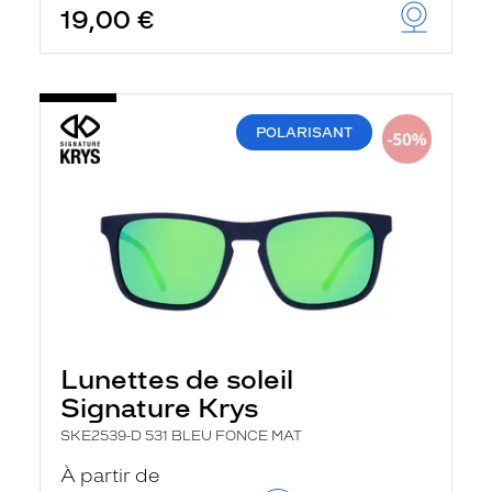
19,00 €
u
t
o
m
a
t
i
POLARISANT
q
u
e
m
e
n
t
l
a
r
e
c
h
Lunettes de soleil
e
Signature Krys
r
c
SKE2539-D 531 BLEU FONCE MAT
h
e
À partir de
e