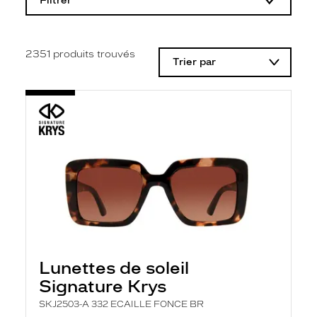
Filtrer
o
d
i
f
i
2351
produits trouvés
Trier par
c
a
t
i
o
n
d
'
u
n
f
i
l
t
r
e
l
Lunettes de soleil
a
n
Signature Krys
c
e
SKJ2503-A 332 ECAILLE FONCE BR
a