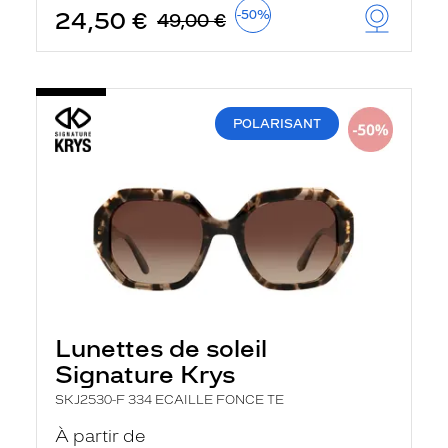
t
24,50 €
-50%
49,00 €
r
e
c
h
a
r
POLARISANT
g
e
l
a
p
a
g
e
Lunettes de soleil
Signature Krys
SKJ2530-F 334 ECAILLE FONCE TE
À partir de