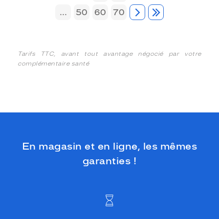
...
50
60
70
Tarifs TTC, avant tout avantage négocié par votre
complémentaire santé
En magasin et en ligne, les mêmes
garanties !