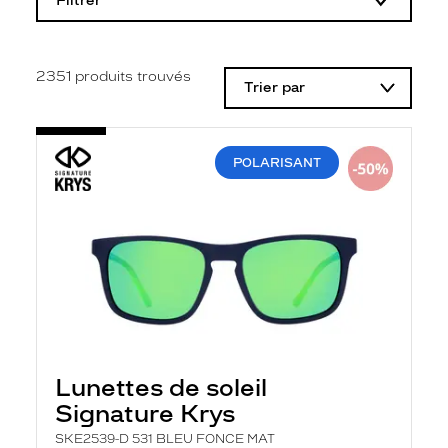
Filtrer
o
d
i
f
i
2351
produits trouvés
Trier par
c
a
t
i
o
POLARISANT
n
d
'
u
n
f
i
l
t
r
e
l
a
Lunettes de soleil
n
Signature Krys
c
e
SKE2539-D 531 BLEU FONCE MAT
a