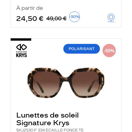
u
À partir de
t
o
24,50 €
-50%
49,00 €
m
a
t
i
q
u
POLARISANT
e
m
e
n
t
l
a
r
e
c
h
e
r
Lunettes de soleil
c
h
Signature Krys
e
e
SKJ2530-F 334 ECAILLE FONCE TE