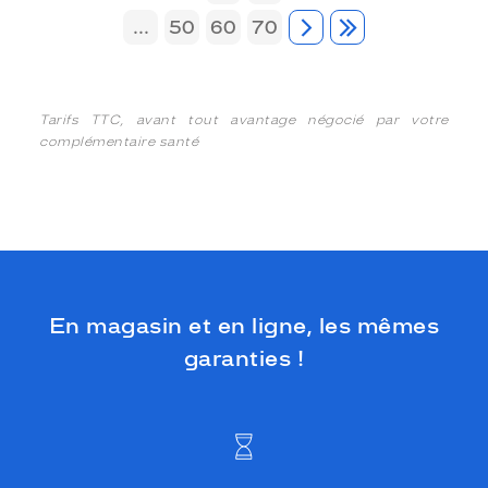
...
50
60
70
Tarifs TTC, avant tout avantage négocié par votre
complémentaire santé
En magasin et en ligne, les mêmes
garanties !