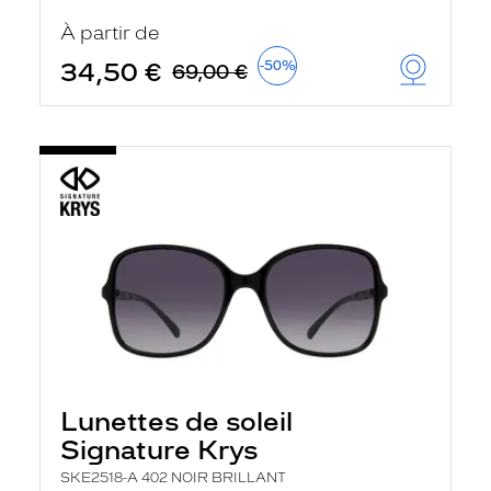
t
r
À partir de
e
c
34,50 €
-50%
69,00 €
h
a
r
g
e
l
a
p
a
g
e
Lunettes de soleil
Signature Krys
SKE2518-A 402 NOIR BRILLANT