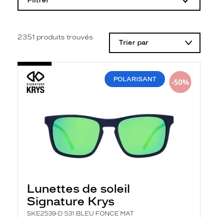
Filtrer
o
d
i
f
i
2351
produits trouvés
Trier par
c
a
t
i
o
POLARISANT
n
d
'
u
n
f
i
l
t
r
e
l
a
Lunettes de soleil
n
Signature Krys
c
e
SKE2539-D 531 BLEU FONCE MAT
a