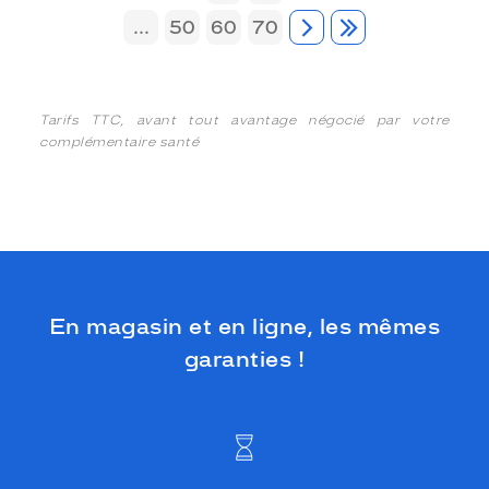
...
50
60
70
Tarifs TTC, avant tout avantage négocié par votre
complémentaire santé
En magasin et en ligne, les mêmes
garanties !