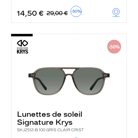
t
r
14,50 €
-50%
29,00 €
e
c
h
a
r
g
e
l
a
p
a
g
e
Lunettes de soleil
Signature Krys
SKJ2512-B 100 GRIS CLAIR CRIST