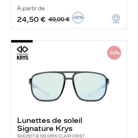
u
À partir de
t
o
24,50 €
-50%
49,00 €
m
a
t
i
q
u
e
m
e
n
t
l
a
r
e
c
h
e
r
Lunettes de soleil
c
h
Signature Krys
e
e
SKE2517-B 100 GRIS CLAIR CRIST