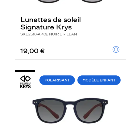
e
r
c
Lunettes de soleil
h
e
Signature Krys
e
t
SKE2518-A 402 NOIR BRILLANT
r
e
c
19,00 €
h
a
r
g
e
l
POLARISANT
MODÈLE ENFANT
a
p
a
g
e