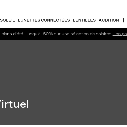
SOLEIL
LUNETTES CONNECTÉES
LENTILLES
AUDITION
plans d'été : jusqu’à -50% sur une sélection de solaires
J'en pro
irtuel