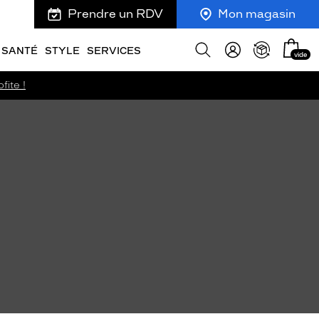
Prendre un RDV
Mon magasin
Mon
Afficher
SANTÉ
STYLE
SERVICES
vide
panie
la
recherche
fite !