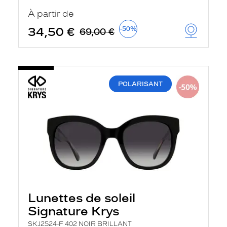
u
À partir de
t
o
34,50 €
-50%
69,00 €
m
a
t
i
q
u
POLARISANT
e
m
e
n
t
l
a
r
e
c
h
e
r
Lunettes de soleil
c
h
Signature Krys
e
e
SKJ2524-F 402 NOIR BRILLANT