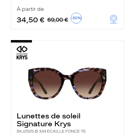
t
r
À partir de
e
c
34,50 €
-50%
69,00 €
h
a
r
g
e
l
a
p
a
g
e
Lunettes de soleil
Signature Krys
SKJ2505-B 334 ECAILLE FONCE TE