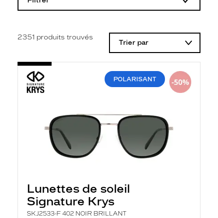
Filtrer
o
d
i
f
i
2351
produits trouvés
Trier par
c
a
t
i
o
POLARISANT
n
d
'
u
n
f
i
l
t
r
e
l
a
Lunettes de soleil
n
Signature Krys
c
e
SKJ2533-F 402 NOIR BRILLANT
a