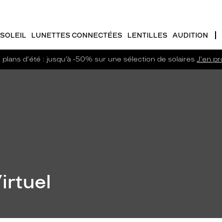
SOLEIL
LUNETTES CONNECTÉES
LENTILLES
AUDITION
plans d'été : jusqu’à -50% sur une sélection de solaires
J'en pro
irtuel