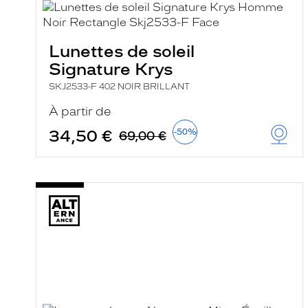
e
l
a
n
Lunettes de soleil
c
e
Signature Krys
a
u
SKJ2533-F 402 NOIR BRILLANT
t
o
À partir de
m
a
34,50 €
-50%
69,00 €
t
i
q
u
e
m
e
n
t
l
a
r
e
c
h