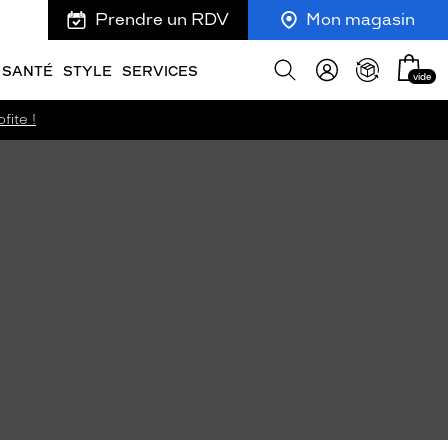
Prendre un RDV
Mon magasin
Mon
Afficher
SANTÉ
STYLE
SERVICES
vide
panie
la
recherche
fite !