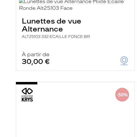
e
r
c
Lunettes de vue
h
e
Alternance
e
t
ALT25103 332 ECAILLE FONCE BR
r
e
c
À partir de
h
30,00 €
a
r
g
e
l
a
p
a
g
e