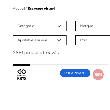
Accueil
Essayage virtuel
L
a
m
Catégorie
Marque
o
d
i
f
Ajustable à la vue
Prix
i
c
a
2351
produits trouvés
t
i
o
n
d
POLARISANT
'
u
n
f
i
l
t
r