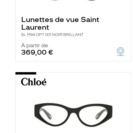
e
l
a
n
Lunettes de vue Saint
c
Laurent
e
a
SL M94 OPT 001 NOIR BRILLANT
u
t
À partir de
o
369,00 €
m
a
t
i
q
u
e
m
e
n
t
l
a
r
e
c
h