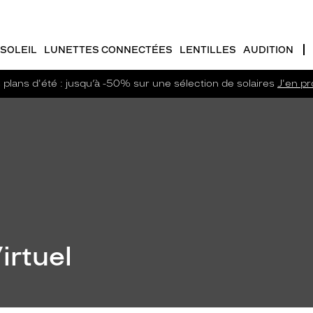
SOLEIL
LUNETTES CONNECTÉES
LENTILLES
AUDITION
plans d'été : jusqu’à -50% sur une sélection de solaires
J'en pro
irtuel