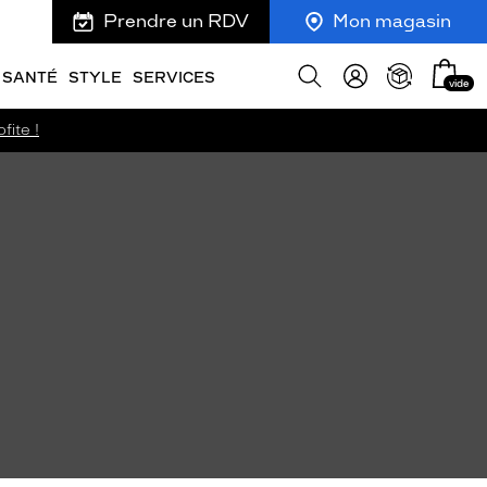
Prendre un RDV
Mon magasin
Mon
Afficher
SANTÉ
STYLE
SERVICES
vide
panie
la
recherche
fite !