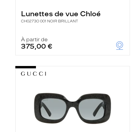
e
r
Lunettes de vue Chloé
c
h
CH0273O 001 NOIR BRILLANT
e
e
t
r
À partir de
e
375,00 €
c
h
a
r
g
e
l
a
p
a
g
e