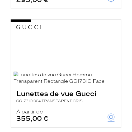
t
r
e
c
h
a
r
g
e
l
a
p
a
g
e
Lunettes de vue Gucci
GG1731O 004 TRANSPARENT CRIS
À partir de
355,00 €