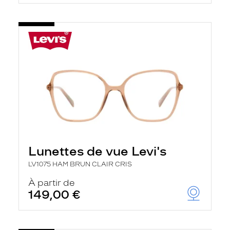
t
r
e
c
h
a
r
g
e
l
a
p
a
g
e
Lunettes de vue Levi's
LV1075 HAM BRUN CLAIR CRIS
À partir de
149,00 €