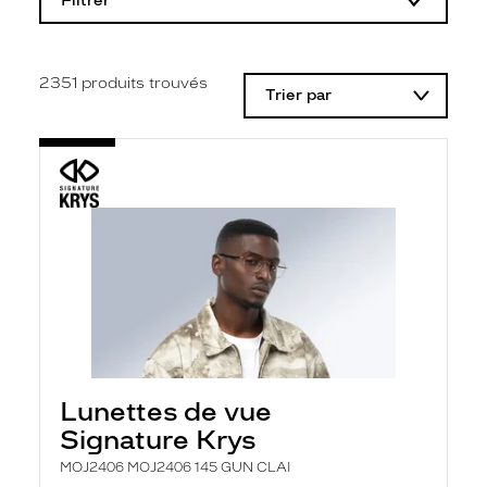
Filtrer
o
d
i
f
i
2351
produits trouvés
Trier par
c
a
t
i
o
n
d
'
u
n
f
i
l
t
r
e
l
Lunettes de vue
a
n
Signature Krys
c
e
MOJ2406 MOJ2406 145 GUN CLAI
a