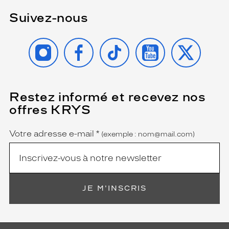
Suivez-nous
INSTAGRAM
FACEBOOK
TIKTOK
YOUTUBE
X
Restez informé et recevez nos
(Ce
champ
offres KRYS
est
Name
obligatoire)
Votre adresse e-mail
*
(exemple : nom@mail.com)
JE M'INSCRIS