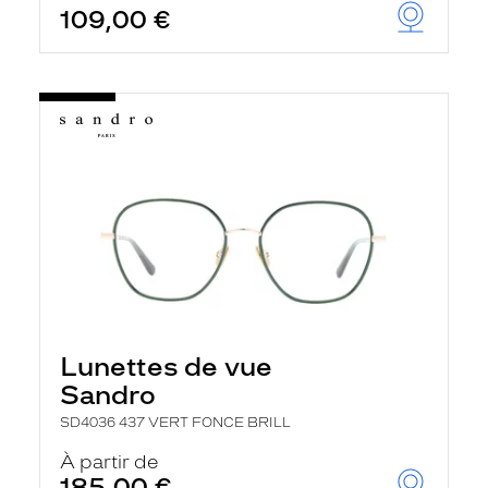
109,00 €
u
t
o
m
a
t
i
q
u
e
m
e
n
t
l
a
r
e
c
Lunettes de vue
h
e
Sandro
r
c
SD4036 437 VERT FONCE BRILL
h
À partir de
e
e
185,00 €