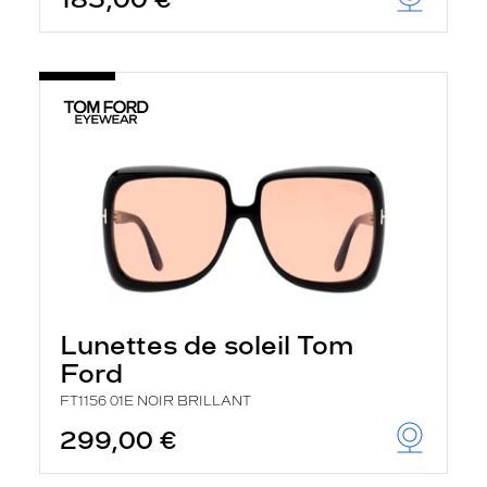
t
r
e
c
h
a
r
g
e
l
a
p
a
g
e
Lunettes de soleil Tom
Ford
FT1156 01E NOIR BRILLANT
299,00 €