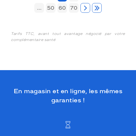
...
50
60
70
Tarifs TTC, avant tout avantage négocié par votre
complémentaire santé
En magasin et en ligne, les mêmes
garanties !