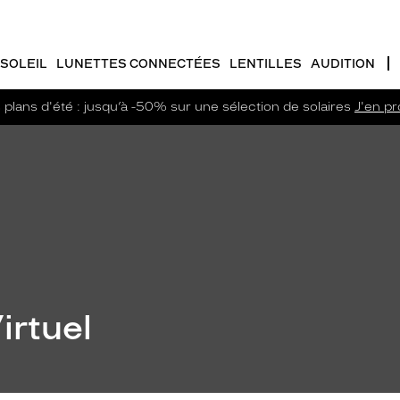
SOLEIL
LUNETTES CONNECTÉES
LENTILLES
AUDITION
plans d'été : jusqu’à -50% sur une sélection de solaires
J'en pro
irtuel