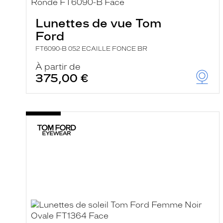
e
r
Lunettes de vue Tom
c
h
Ford
e
e
FT6090-B 052 ECAILLE FONCE BR
t
r
À partir de
e
375,00 €
c
h
a
r
g
e
l
a
p
a
g
e