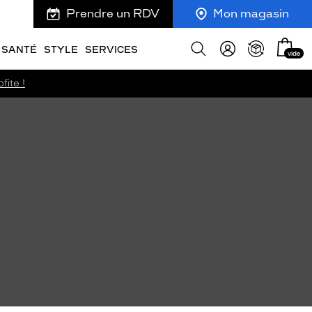
Prendre un RDV
Mon magasin
Mon
Afficher
SANTÉ
STYLE
SERVICES
vide
panie
la
recherche
fite !