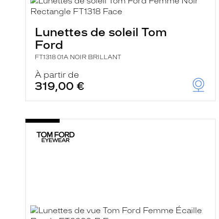
e
l
a
n
Lunettes de soleil Tom
c
Ford
e
a
FT1318 01A NOIR BRILLANT
u
t
À partir de
o
319,00 €
m
a
t
i
q
u
e
m
e
n
t
l
a
r
e
c
h