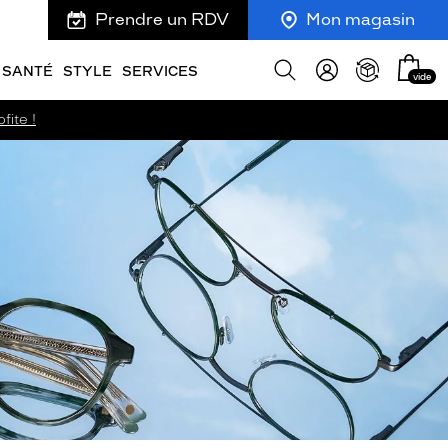
Prendre un RDV
Mon magasin
Mon
Afficher
SANTÉ
STYLE
SERVICES
vide
panie
la
recherche
fite !