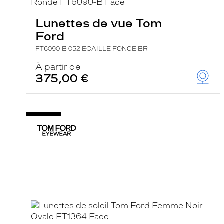
e
r
Lunettes de vue Tom
c
h
Ford
e
e
FT6090-B 052 ECAILLE FONCE BR
t
r
À partir de
e
375,00 €
c
h
a
r
g
e
l
a
p
a
g
e