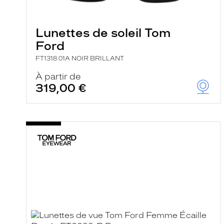
e
l
a
n
Lunettes de soleil Tom
c
Ford
e
a
FT1318 01A NOIR BRILLANT
u
t
À partir de
o
319,00 €
m
a
t
i
q
u
e
m
e
n
t
l
a
r
e
c
h