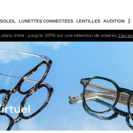
SOLEIL
LUNETTES CONNECTÉES
LENTILLES
AUDITION
plans d'été : jusqu’à -50% sur une sélection de solaires
J'en pro
irtuel