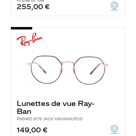
t
255,00 €
r
e
c
h
a
r
g
e
l
a
p
a
g
e
Lunettes de vue Ray-
Ban
RX6465 3176 JACK HAVANA/ROS
149,00 €