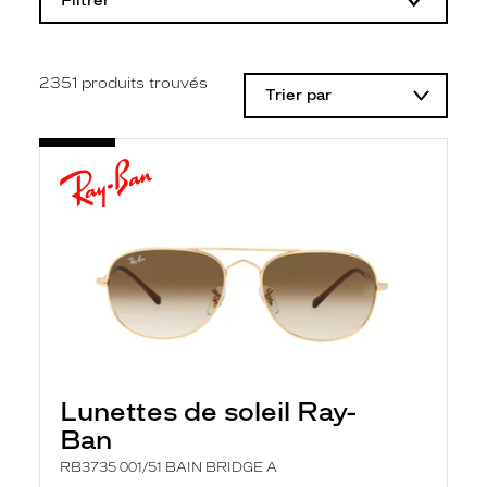
Filtrer
o
d
i
f
i
2351
produits trouvés
Trier par
c
a
t
i
o
n
d
'
u
n
f
i
l
t
r
e
l
Lunettes de soleil Ray-
a
n
Ban
c
e
RB3735 001/51 BAIN BRIDGE A
a