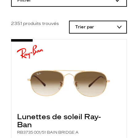
Filtrer
o
d
i
f
i
2351
produits trouvés
Trier par
c
a
t
i
o
n
d
'
u
n
f
i
l
t
r
e
l
Lunettes de soleil Ray-
a
n
Ban
c
e
RB3735 001/51 BAIN BRIDGE A
a