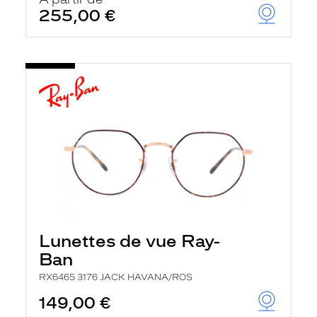
t
255,00 €
r
e
c
h
a
r
g
e
l
a
p
a
g
e
Lunettes de vue Ray-
Ban
RX6465 3176 JACK HAVANA/ROS
149,00 €