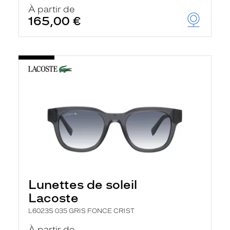
u
À partir de
t
165,00 €
o
m
a
t
i
q
u
e
m
e
n
t
l
a
r
e
c
h
Lunettes de soleil
e
r
Lacoste
c
h
L6023S 035 GRIS FONCE CRIST
e
e
À partir de