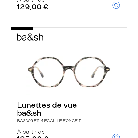
t
129,00 €
r
e
c
h
a
r
g
e
l
a
p
a
g
e
Lunettes de vue
ba&sh
BA2006 E614 ECAILLE FONCE T
À partir de