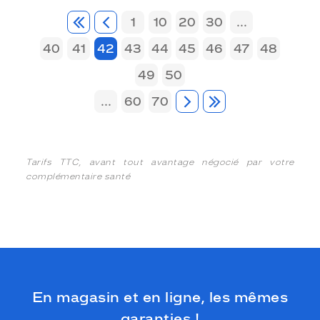
1
10
20
30
...
40
41
42
43
44
45
46
47
48
49
50
...
60
70
Tarifs TTC, avant tout avantage négocié par votre
complémentaire santé
En magasin et en ligne, les mêmes
garanties !