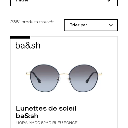
Filtrer
o
d
i
f
i
2351
produits trouvés
Trier par
c
a
t
i
o
n
d
'
u
n
f
i
l
t
r
e
l
Lunettes de soleil
a
n
ba&sh
c
e
LIORA MADO 52AD BLEU FONCE
a