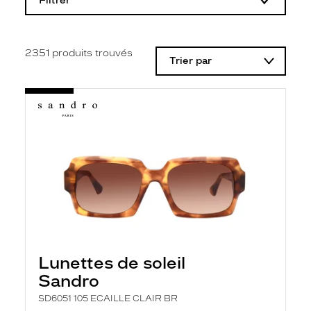
Filtrer
o
d
i
f
i
2351
produits trouvés
Trier par
c
a
t
i
o
n
d
'
u
n
f
i
l
t
r
e
l
Lunettes de soleil
a
n
Sandro
c
e
SD6051 105 ECAILLE CLAIR BR
a