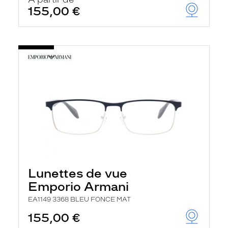
t
155,00 €
r
e
c
h
a
r
g
e
l
a
p
a
g
e
Lunettes de vue
Emporio Armani
EA1149 3368 BLEU FONCE MAT
155,00 €