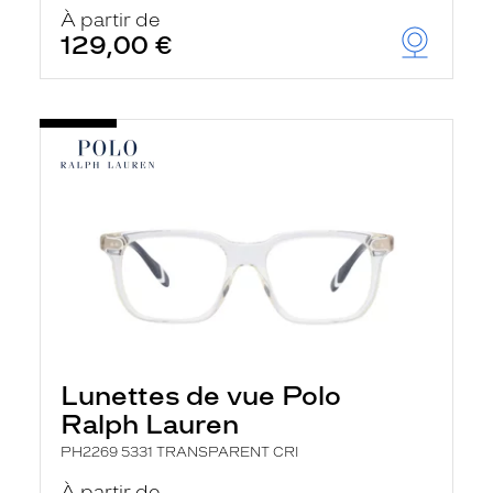
u
À partir de
t
129,00 €
o
m
a
t
i
q
u
e
m
e
n
t
l
a
r
e
c
h
Lunettes de vue Polo
e
r
Ralph Lauren
c
h
PH2269 5331 TRANSPARENT CRI
e
e
À partir de