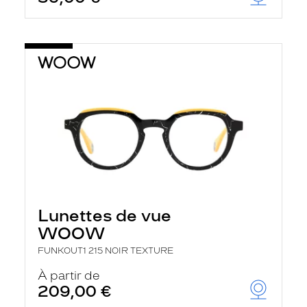
t
r
e
c
h
a
r
g
e
l
a
p
a
g
e
Lunettes de vue
WOOW
FUNKOUT1 215 NOIR TEXTURE
À partir de
209,00 €