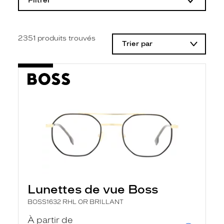
Filtrer
o
d
i
f
i
2351
produits trouvés
Trier par
c
a
t
i
o
n
d
'
u
n
f
i
l
t
r
e
l
Lunettes de vue Boss
a
n
BOSS1632 RHL OR BRILLANT
c
e
À partir de
a