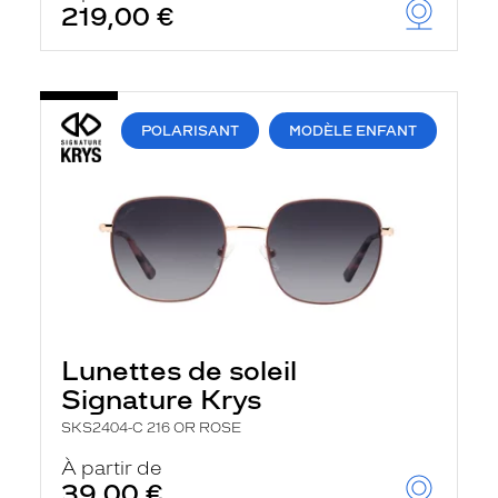
219,00 €
u
t
o
m
a
t
i
POLARISANT
MODÈLE ENFANT
q
u
e
m
e
n
t
l
a
r
e
c
Lunettes de soleil
h
Signature Krys
e
r
SKS2404-C 216 OR ROSE
c
h
À partir de
e
39,00 €
e