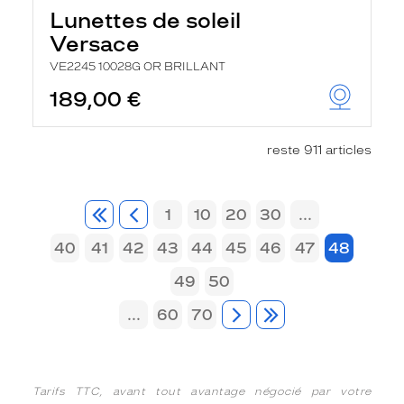
Lunettes de soleil
Versace
VE2245 10028G OR BRILLANT
189,00 €
reste 911 articles
1
10
20
30
...
40
41
42
43
44
45
46
47
48
49
50
...
60
70
Tarifs TTC, avant tout avantage négocié par votre