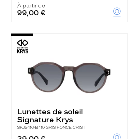
u
À partir de
t
99,00 €
o
m
a
t
i
q
u
e
m
e
n
t
l
a
r
e
c
h
Lunettes de soleil
e
r
Signature Krys
c
h
SKJ2410-B 110 GRIS FONCE CRIST
e
e
29,00 €