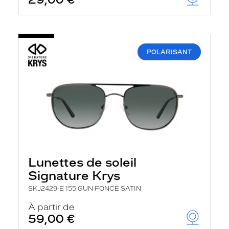
t
r
e
c
h
a
POLARISANT
r
g
e
l
a
p
a
g
e
Lunettes de soleil
Signature Krys
SKJ2429-E 155 GUN FONCE SATIN
À partir de
59,00 €