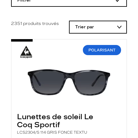
Filtrer
o
d
i
f
i
2351
produits trouvés
Trier par
c
a
t
i
o
POLARISANT
n
d
'
u
n
f
i
l
t
r
e
l
Lunettes de soleil Le
a
n
Coq Sportif
c
e
LCS2304/S 114 GRIS FONCE TEXTU
a