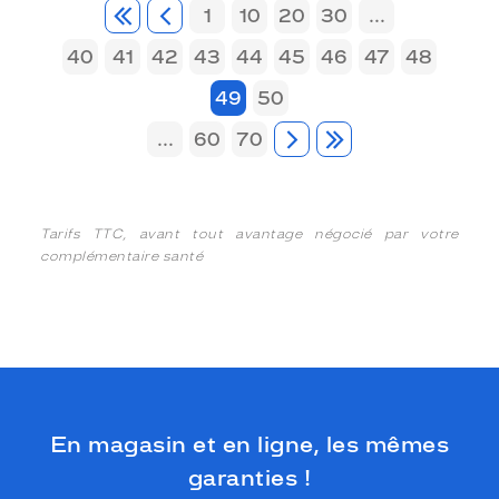
1
10
20
30
...
40
41
42
43
44
45
46
47
48
49
50
...
60
70
Tarifs TTC, avant tout avantage négocié par votre
complémentaire santé
En magasin et en ligne, les mêmes
garanties !