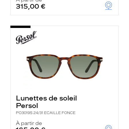
t
315,00 €
r
e
c
h
a
r
g
e
l
a
p
a
g
e
Lunettes de soleil
Persol
PO3019S 24/31 ECAILLE FONCE
À partir de