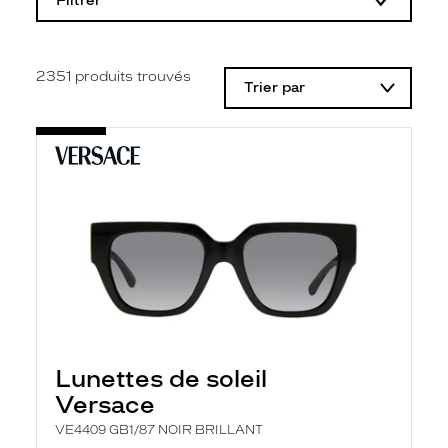
Filtrer
o
d
i
f
i
2351
produits trouvés
Trier par
c
a
t
i
o
n
d
'
u
n
f
i
l
t
r
e
l
Lunettes de soleil
a
n
Versace
c
e
VE4409 GB1/87 NOIR BRILLANT
a