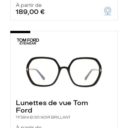
u
À partir de
t
189,00 €
o
m
a
t
i
q
u
e
m
e
n
t
l
a
r
e
c
h
Lunettes de vue Tom
e
r
Ford
c
h
TF5814-B 001 NOIR BRILLANT
e
e
À partir de