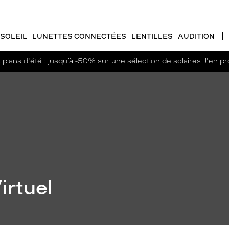
SOLEIL
LUNETTES CONNECTÉES
LENTILLES
AUDITION
plans d'été : jusqu’à -50% sur une sélection de solaires
J'en pro
irtuel