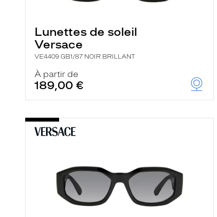
e
l
a
n
Lunettes de soleil
c
Versace
e
a
VE4409 GB1/87 NOIR BRILLANT
u
t
À partir de
o
189,00 €
m
a
t
i
q
u
e
m
e
n
t
l
a
r
e
c
h