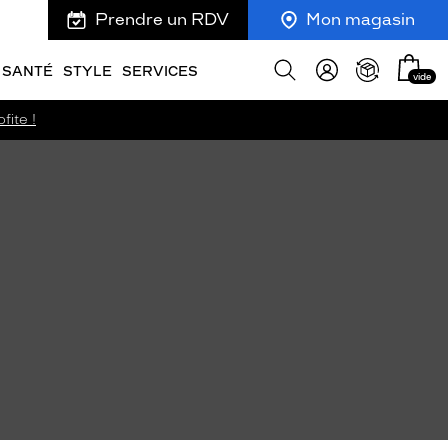
Prendre un RDV
Mon magasin
Mon
Afficher
SANTÉ
STYLE
SERVICES
vide
panie
la
recherche
fite !