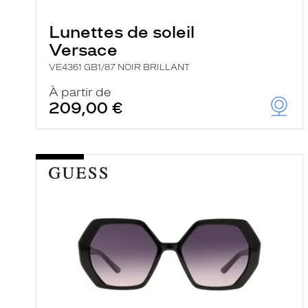
e
r
Lunettes de soleil
c
h
Versace
e
e
VE4361 GB1/87 NOIR BRILLANT
t
r
À partir de
e
209,00 €
c
h
a
r
g
e
l
a
p
a
g
e