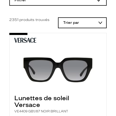
Filtrer
o
d
i
f
i
2351
produits trouvés
Trier par
c
a
t
i
o
n
d
'
u
n
f
i
l
t
r
e
l
Lunettes de soleil
a
n
Versace
c
e
VE4409 GB1/87 NOIR BRILLANT
a