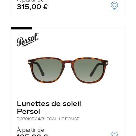
t
315,00 €
r
e
c
h
a
r
g
e
l
a
p
a
g
e
Lunettes de soleil
Persol
PO3019S 24/31 ECAILLE FONCE
À partir de