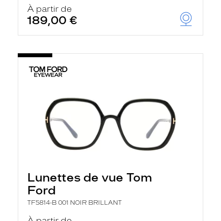
u
À partir de
t
189,00 €
o
m
a
t
i
q
u
e
m
e
n
t
l
a
r
e
c
h
Lunettes de vue Tom
e
r
Ford
c
h
TF5814-B 001 NOIR BRILLANT
e
e
À partir de