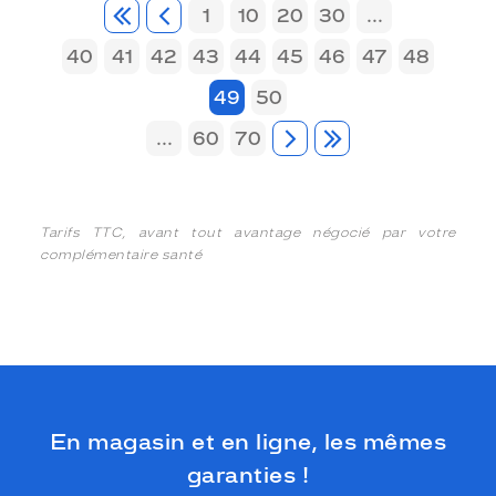
1
10
20
30
...
40
41
42
43
44
45
46
47
48
49
50
...
60
70
Tarifs TTC, avant tout avantage négocié par votre
complémentaire santé
En magasin et en ligne, les mêmes
garanties !