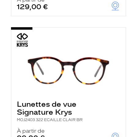
t
129,00 €
r
e
c
h
a
r
g
e
l
a
p
a
g
e
Lunettes de vue
Signature Krys
MOJ2403 322 ECAILLE CLAIR BR
À partir de