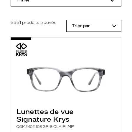
Filtrer
o
d
i
f
i
2351
produits trouvés
Trier par
c
a
t
i
o
n
d
'
u
n
f
i
l
t
r
e
l
Lunettes de vue
a
n
Signature Krys
c
e
COM2402 103 GRIS CLAIR IMP
a