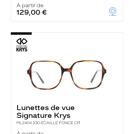
u
À partir de
t
129,00 €
o
m
a
t
i
q
u
e
m
e
n
t
l
a
r
e
c
h
Lunettes de vue
e
r
Signature Krys
c
h
ML2404 330 ECAILLE FONCE CR
e
e
À partir de