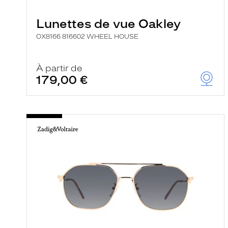
e
r
Lunettes de vue Oakley
c
h
OX8166 816602 WHEEL HOUSE
e
e
t
r
À partir de
e
179,00 €
c
h
a
r
g
e
l
a
p
a
g
e