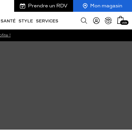
Prendre un RDV
Mon magasin
Mon
Afficher
SANTÉ
STYLE
SERVICES
vide
panie
la
recherche
fite !