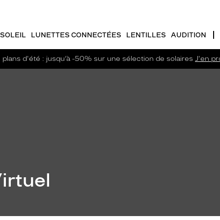
SOLEIL
LUNETTES CONNECTÉES
LENTILLES
AUDITION
plans d'été : jusqu’à -50% sur une sélection de solaires
J'en pro
irtuel