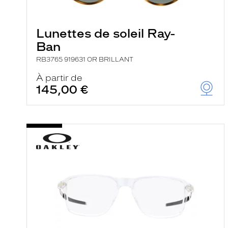
e
l
a
n
Lunettes de soleil Ray-
c
Ban
e
a
RB3765 919631 OR BRILLANT
u
t
À partir de
o
145,00 €
m
a
t
i
q
u
e
m
e
n
t
l
a
r
e
c
h