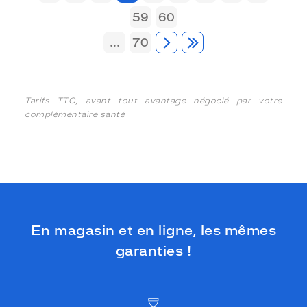
59
60
...
70
Tarifs TTC, avant tout avantage négocié par votre
complémentaire santé
En magasin et en ligne, les mêmes
garanties !