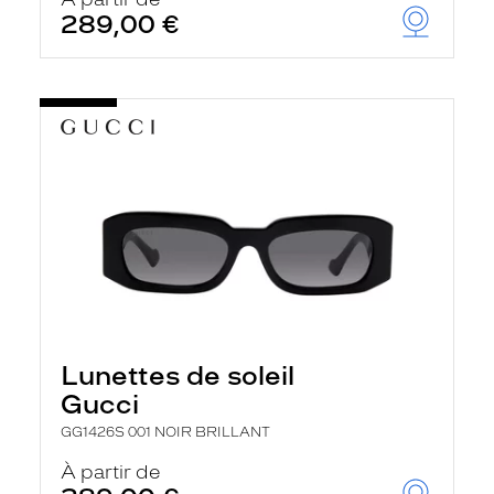
t
289,00 €
r
e
c
h
a
r
g
e
l
a
p
a
g
e
Lunettes de soleil
Gucci
GG1426S 001 NOIR BRILLANT
À partir de