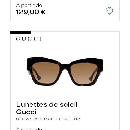
u
À partir de
t
129,00 €
o
m
a
t
i
q
u
e
m
e
n
t
l
a
r
e
c
h
Lunettes de soleil
e
r
Gucci
c
h
GG1422S 003 ECAILLE FONCE BR
e
e
À partir de